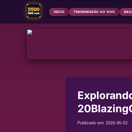
INÍCIO
TRANSMISSÃO AO VIVO
BAC
Explorand
20Blazing
Publicado em:
2026-06-03