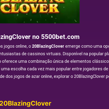
zingClover no 5500bet.com
s jogos online, o
20BlazingClover
emerge como uma opçã
tusiastas de cassinos virtuais. Disponível na popular p
o oferece uma combinação única de elementos clássico
 uma escolha cada vez mais popular entre jogadores de
de dos jogos de azar online, explorar o 20BlazingClover
 20BlazingClover