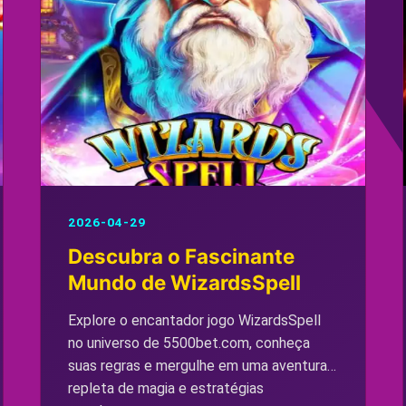
2026-04-29
Descubra o Fascinante
Mundo de WizardsSpell
Explore o encantador jogo WizardsSpell
no universo de 5500bet.com, conheça
suas regras e mergulhe em uma aventura
repleta de magia e estratégias