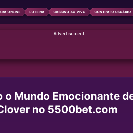
ARÁ ONLINE
LOTERIA
CASSINO AO VIVO
CONTRATO USUÁRIO
o o Mundo Emocionante d
Clover no 5500bet.com