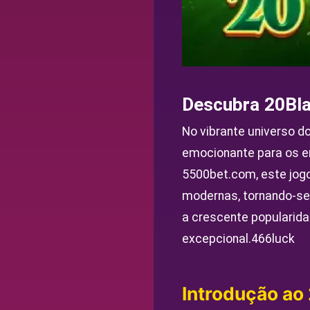
Descubra 20Bla
No vibrante universo do
emocionante para os en
5500bet.com, este jog
modernas, tornando-se
a crescente popularida
excepcional.
466luck
Introdução ao