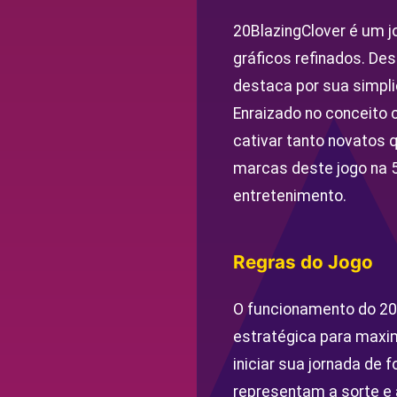
20BlazingClover é um j
gráficos refinados. De
destaca por sua simpl
Enraizado no conceito 
cativar tanto novatos 
marcas deste jogo na 
entretenimento.
Regras do Jogo
O funcionamento do 20
estratégica para maxi
iniciar sua jornada de 
representam a sorte e a