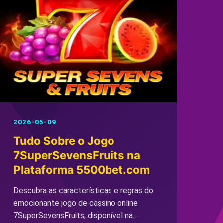
2026-05-09
Tudo Sobre o Jogo
7SuperSevensFruits na
Plataforma 5500bet.com
Descubra as características e regras do
emocionante jogo de cassino online
7SuperSevensFruits, disponível na