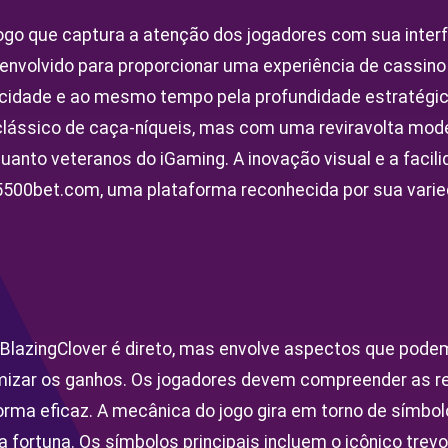
ogo que captura a atenção dos jogadores com sua interf
senvolvido para proporcionar uma experiência de cassino 
icidade e ao mesmo tempo pela profundidade estratégic
clássico de caça-níqueis, mas com uma reviravolta mod
quanto veteranos do iGaming. A inovação visual e a facil
5500bet.com, uma plataforma reconhecida por sua vari
BlazingClover é direto, mas envolve aspectos que podem
mizar os ganhos. Os jogadores devem compreender as r
forma eficaz. A mecânica do jogo gira em torno de símbol
 fortuna. Os símbolos principais incluem o icônico trevo