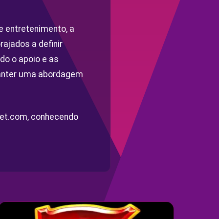
e entretenimento, a
ajados a definir
ndo o apoio e as
manter uma abordagem
0bet.com, conhecendo