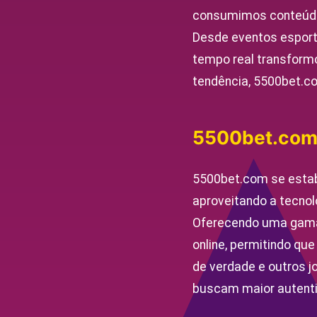
consumimos conteúdo
Desde eventos esport
tempo real transform
tendência, 5500bet.
5500bet.com 
5500bet.com se estab
aproveitando a tecnol
Oferecendo uma gama d
online, permitindo q
de verdade e outros j
buscam maior autent