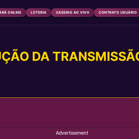
ARÁ ONLINE
LOTERIA
CASSINO AO VIVO
CONTRATO USUÁRIO
UÇÃO DA TRANSMISSÃO