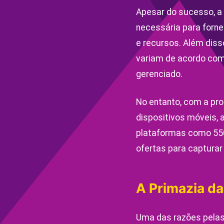
Apesar do sucesso, a 
necessária para forne
e recursos. Além diss
variam de acordo com
gerenciado.
No entanto, com a pro
dispositivos móveis, 
plataformas como 550
ofertas para capturar
A Primazia da
Uma das razões pelas 