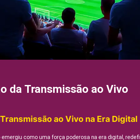
o da Transmissão ao Vivo
Transmissão ao Vivo na Era Digital
 emergiu como uma força poderosa na era digital, redef