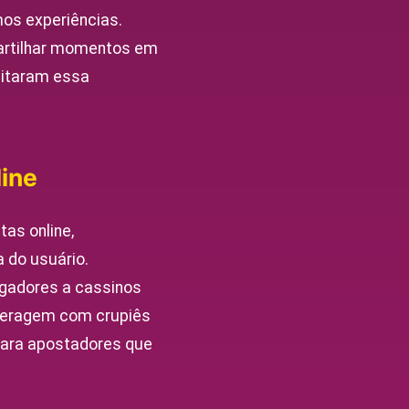
os experiências.
partilhar momentos em
eitaram essa
ine
as online,
 do usuário.
ogadores a cassinos
nteragem com crupiês
 para apostadores que