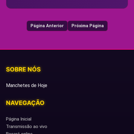
Página Anterior
Próxima Página
SOBRE NÓS
Manchetes de Hoje
NAVEGAÇÃO
Página Inicial
Transmissão ao vivo