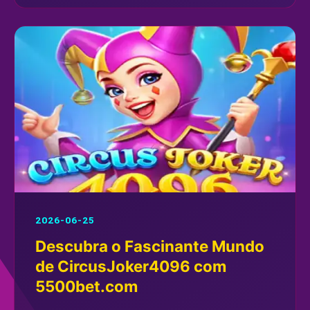
2026-06-25
Descubra o Fascinante Mundo
de CircusJoker4096 com
5500bet.com