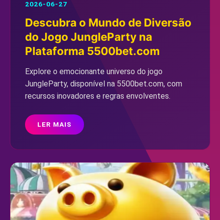
2026-06-27
Descubra o Mundo de Diversão
do Jogo JungleParty na
Plataforma 5500bet.com
Explore o emocionante universo do jogo
JungleParty, disponível na 5500bet.com, com
recursos inovadores e regras envolventes.
LER MAIS