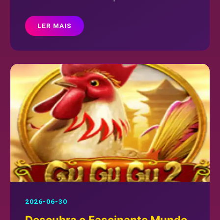
diversão, aprenda sobre suas regras e como o
site 5500bet.com está incorporando essa
LER MAIS
novidade.
2026-06-30
Descubra o Fascinante Mundo