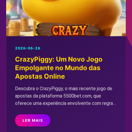
2026-06-26
CrazyPiggy: Um Novo Jogo
Empolgante no Mundo das
Apostas Online
Descubra o CrazyPiggy, o mais recente jogo de
apostas da plataforma 5500bet.com, que
oferece uma experiência envolvente com regras
inovadoras e uma jogabilidade atraente.
LER MAIS