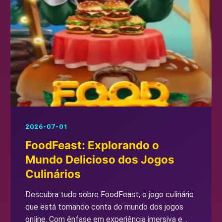
2026-07-01
FoodFeast: Explorando o
Mundo Delicioso dos Jogos
Culinários
Descubra tudo sobre FoodFeast, o jogo culinário
que está tomando conta do mundo dos jogos
online. Com ênfase em experiência imersiva e