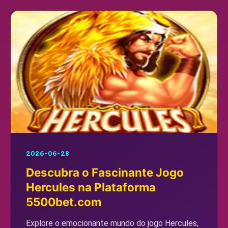
2026-06-28
Descubra o Fascinante Jogo
Hercules na Plataforma
5500bet.com
Explore o emocionante mundo do jogo Hercules,