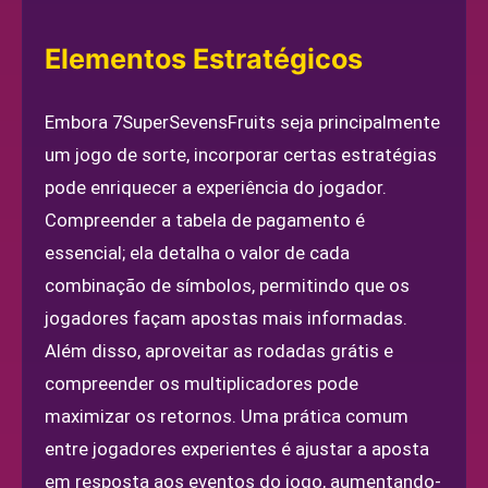
Elementos Estratégicos
Embora 7SuperSevensFruits seja principalmente
um jogo de sorte, incorporar certas estratégias
pode enriquecer a experiência do jogador.
Compreender a tabela de pagamento é
essencial; ela detalha o valor de cada
combinação de símbolos, permitindo que os
jogadores façam apostas mais informadas.
Além disso, aproveitar as rodadas grátis e
compreender os multiplicadores pode
maximizar os retornos. Uma prática comum
entre jogadores experientes é ajustar a aposta
em resposta aos eventos do jogo, aumentando-