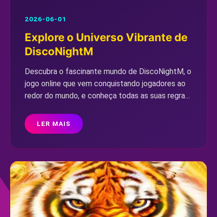
2026-06-01
Explore o Universo Vibrante de
DiscoNightM
Descubra o fascinante mundo de DiscoNightM, o
jogo online que vem conquistando jogadores ao
redor do mundo, e conheça todas as suas regras
e dinâmica.
LER MAIS