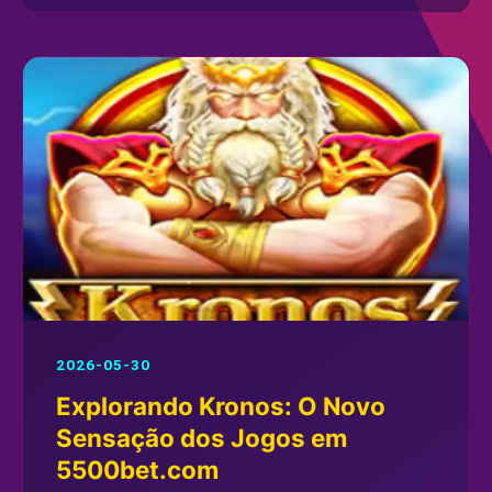
2026-05-30
Explorando Kronos: O Novo
Sensação dos Jogos em
5500bet.com