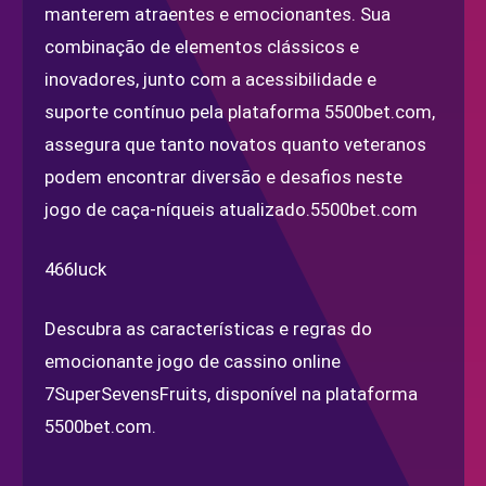
manterem atraentes e emocionantes. Sua
combinação de elementos clássicos e
inovadores, junto com a acessibilidade e
suporte contínuo pela plataforma 5500bet.com,
assegura que tanto novatos quanto veteranos
podem encontrar diversão e desafios neste
jogo de caça-níqueis atualizado.
5500bet.com
466luck
Descubra as características e regras do
emocionante jogo de cassino online
7SuperSevensFruits, disponível na plataforma
5500bet.com.