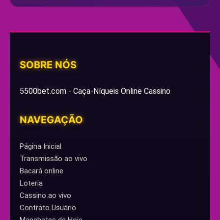
SOBRE NÓS
5500bet.com - Caça-Níqueis Online Cassino
NAVEGAÇÃO
Página Inicial
Transmissão ao vivo
Bacará online
Loteria
Cassino ao vivo
Contrato Usuário