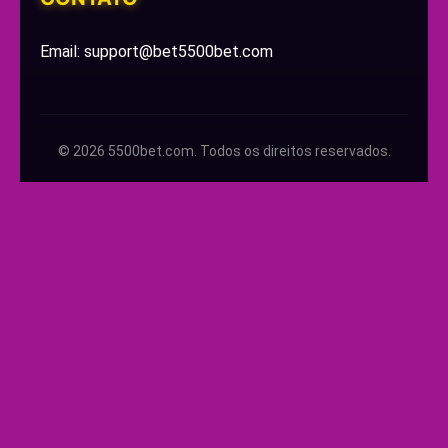
Email: support@bet5500bet.com
© 2026 5500bet.com. Todos os direitos reservados.