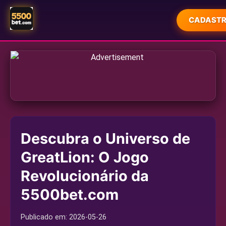
CADASTR
INÍCIO
TRANSMISSÃO AO VIVO
BACARÁ ONLINE
LOTERIA
Descubra o Universo de
CASSINO AO VIVO
GreatLion: O Jogo
CONTRATO USUÁRIO
Revolucionário da
MANCHETES DE HOJE
5500bet.com
Publicado em:
2026-05-26