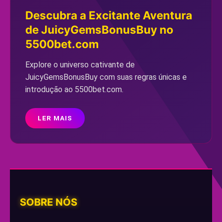
Descubra a Excitante Aventura
de JuicyGemsBonusBuy no
5500bet.com
Explore o universo cativante de
JuicyGemsBonusBuy com suas regras únicas e
introdução ao 5500bet.com.
LER MAIS
SOBRE NÓS