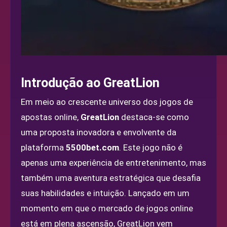
Introdução ao GreatLion
Em meio ao crescente universo dos jogos de
apostas online,
GreatLion
destaca-se como
uma proposta inovadora e envolvente da
plataforma
5500bet.com
. Este jogo não é
apenas uma experiência de entretenimento, mas
também uma aventura estratégica que desafia
suas habilidades e intuição. Lançado em um
momento em que o mercado de jogos online
está em plena ascensão, GreatLion vem