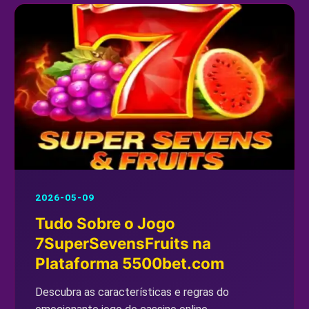
2026-05-09
Tudo Sobre o Jogo
7SuperSevensFruits na
Plataforma 5500bet.com
Descubra as características e regras do