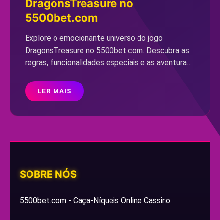
DragonsTreasure no
5500bet.com
Explore o emocionante universo do jogo
DragonsTreasure no 5500bet.com. Descubra as
regras, funcionalidades especiais e as aventuras
que o aguardam neste jogo épico.
LER MAIS
SOBRE NÓS
5500bet.com - Caça-Níqueis Online Cassino