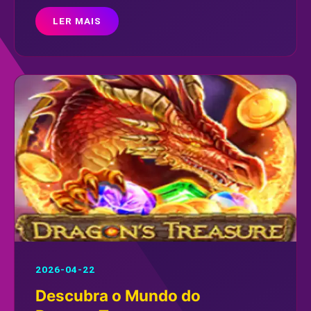
LER MAIS
2026-04-22
Descubra o Mundo do