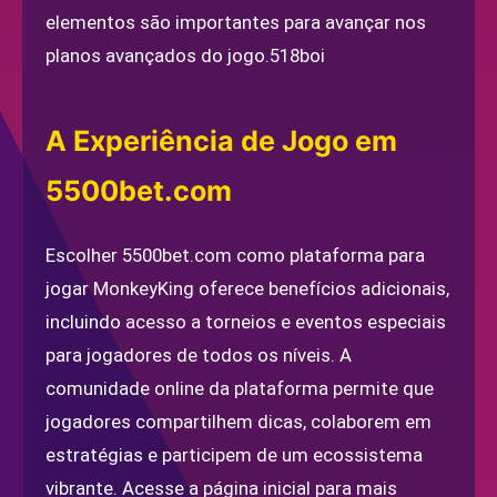
elementos são importantes para avançar nos
planos avançados do jogo.
518boi
A Experiência de Jogo em
5500bet.com
Escolher 5500bet.com como plataforma para
jogar MonkeyKing oferece benefícios adicionais,
incluindo acesso a torneios e eventos especiais
para jogadores de todos os níveis. A
comunidade online da plataforma permite que
jogadores compartilhem dicas, colaborem em
estratégias e participem de um ecossistema
vibrante. Acesse a
página inicial
para mais