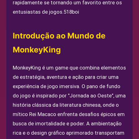
rapidamente se tornando um favorito entre os
entusiastas de jogos.
518boi
Introdução ao Mundo de
MonkeyKing
MonkeyKing é um game que combina elementos
de estratégia, aventura e ação para criar uma
experiência de jogo imersiva. O pano de fundo
do jogo é inspirado por "Jornada ao Oeste", uma
história clássica da literatura chinesa, onde o
mítico Rei Macaco enfrenta desafios épicos em
busca de imortalidade e poder. A ambientação
rica e o design gráfico aprimorado transportam