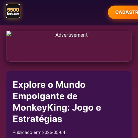
CADASTR
INÍCIO
TRANSMISSÃO AO VIVO
BACARÁ ONLINE
LOTERIA
Explore o Mundo
CASSINO AO VIVO
Empolgante de
CONTRATO USUÁRIO
MonkeyKing: Jogo e
MANCHETES DE HOJE
Estratégias
Publicado em:
2026-05-04