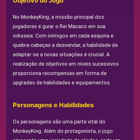
Objetivo do Jogo
No MonkeyKing, a missão principal dos
jogadores é guiar o Rei Macaco em sua
odisseia. Com inimigos em cada esquina e
quebra-cabeças a desvendar, a habilidade de
adaptar-se a novas situações é crucial. A
realização de objetivos em níveis sucessivos
proporciona recompensas em forma de
upgrades de habilidades e equipamentos.
Personagens e Habilidades
Os personagens são uma parte vital do
MonkeyKing. Além do protagonista, o jogo