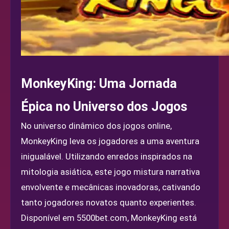
MonkeyKing: Uma Jornada
Épica no Universo dos Jogos
No universo dinâmico dos jogos online,
MonkeyKing leva os jogadores a uma aventura
inigualável. Utilizando enredos inspirados na
mitologia asiática, este jogo mistura narrativa
envolvente e mecânicas inovadoras, cativando
tanto jogadores novatos quanto experientes.
Disponível em 5500bet.com, MonkeyKing está