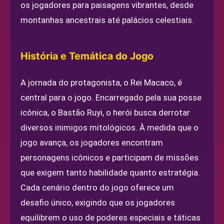
os jogadores para paisagens vibrantes, desde
montanhas ancestrais até palácios celestiais.
História e Temática do Jogo
A jornada do protagonista, o Rei Macaco, é
central para o jogo. Encarregado pela sua posse
icônica, o Bastão Ruyi, o herói busca derrotar
diversos inimigos mitológicos. À medida que o
jogo avança, os jogadores encontram
personagens icônicos e participam de missões
que exigem tanto habilidade quanto estratégia.
Cada cenário dentro do jogo oferece um
desafio único, exigindo que os jogadores
equilibrem o uso de poderes especiais e táticas