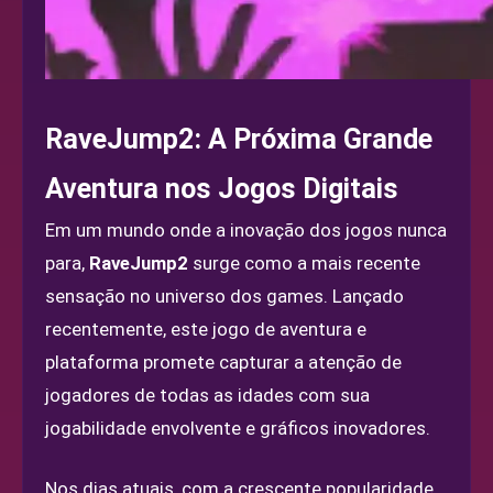
RaveJump2: A Próxima Grande
Aventura nos Jogos Digitais
Em um mundo onde a inovação dos jogos nunca
para,
RaveJump2
surge como a mais recente
sensação no universo dos games. Lançado
recentemente, este jogo de aventura e
plataforma promete capturar a atenção de
jogadores de todas as idades com sua
jogabilidade envolvente e gráficos inovadores.
Nos dias atuais, com a crescente popularidade