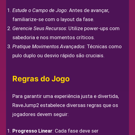
Estude o Campo de Jogo
: Antes de avançar,
familiarize-se com o layout da fase.
Gerencie Seus Recursos
: Utilize power-ups com
sabedoria e nos momentos críticos.
Pratique Movimentos Avançados
: Técnicas como
pulo duplo ou desvio rápido são cruciais.
Regras do Jogo
Para garantir uma experiência justa e divertida,
RaveJump2 estabelece diversas regras que os
jogadores devem seguir:
Progresso Linear
: Cada fase deve ser