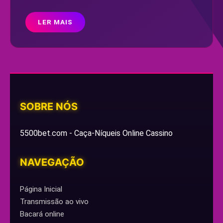
estratégia.
LER MAIS
SOBRE NÓS
5500bet.com - Caça-Níqueis Online Cassino
NAVEGAÇÃO
Página Inicial
Transmissão ao vivo
Bacará online