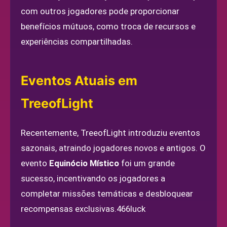
com outros jogadores pode proporcionar
benefícios mútuos, como troca de recursos e
experiências compartilhadas.
Eventos Atuais em
TreeofLight
Recentemente, TreeofLight introduziu eventos
sazonais, atraindo jogadores novos e antigos. O
evento
Equinócio Místico
foi um grande
sucesso, incentivando os jogadores a
completar missões temáticas e desbloquear
recompensas exclusivas.
466luck