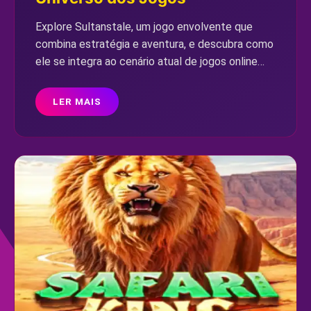
Explore Sultanstale, um jogo envolvente que
combina estratégia e aventura, e descubra como
ele se integra ao cenário atual de jogos online
com a plataforma 5500bet.com.
LER MAIS