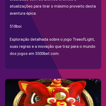
atualizações para tirar o máximo proveito desta
aventura épica.
518boi
Exploração detalhada sobre o jogo TreeofLight,
suas regras e a inovação que traz para o mundo
dos jogos em 5500bet.com.