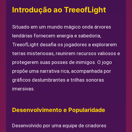
Introdução ao TreeofLight
Situado em um mundo mágico onde árvores
lendárias fornecem energia e sabedoria,
TreeofLight desafia os jogadores a explorarem
terras misteriosas, reunirem recursos valiosos e
protegerem suas posses de inimigos. O jogo
propõe uma narrativa rica, acompanhada por
gráficos deslumbrantes e trilhas sonoras
imersivas.
Desenvolvimento e Popularidade
Desenvolvido por uma equipe de criadores