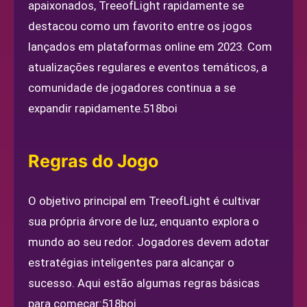
apaixonados, TreeofLight rapidamente se
destacou como um favorito entre os jogos
lançados em plataformas online em 2023. Com
atualizações regulares e eventos temáticos, a
comunidade de jogadores continua a se
expandir rapidamente.
518boi
Regras do Jogo
O objetivo principal em TreeofLight é cultivar
sua própria árvore de luz, enquanto explora o
mundo ao seu redor. Jogadores devem adotar
estratégias inteligentes para alcançar o
sucesso. Aqui estão algumas regras básicas
para começar:
518boi