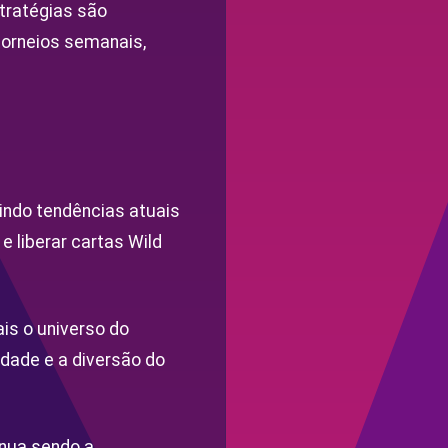
tratégias são
torneios semanais,
tindo tendências atuais
 liberar cartas Wild
is o universo do
idade e a diversão do
nua sendo a