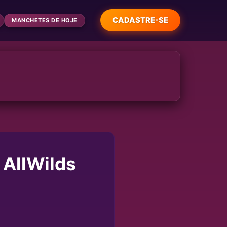
CADASTRE-SE
MANCHETES DE HOJE
 AllWilds