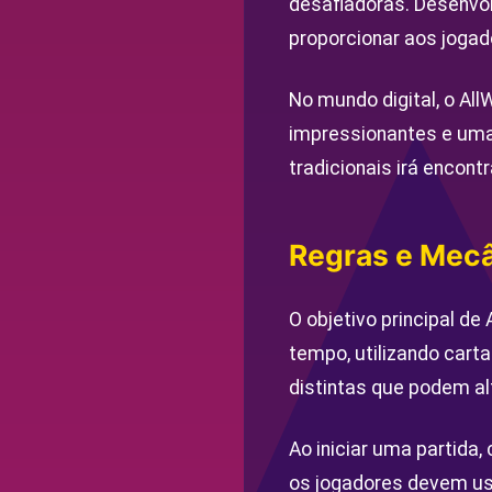
desafiadoras. Desenvol
proporcionar aos jogad
No mundo digital, o
All
impressionantes e uma
tradicionais irá encon
Regras e Mecâ
O objetivo principal d
tempo, utilizando cart
distintas que podem al
Ao iniciar uma partida
os jogadores devem us