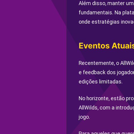
Além disso, manter uma
fundamentais. Na plat
onde estratégias inova
Eventos Atuai
Recentemente, o AllWil
e feedback dos jogador
edições limitadas.
No horizonte, estão p
AllWilds, com a introd
jogo.
Para aqueles que quere