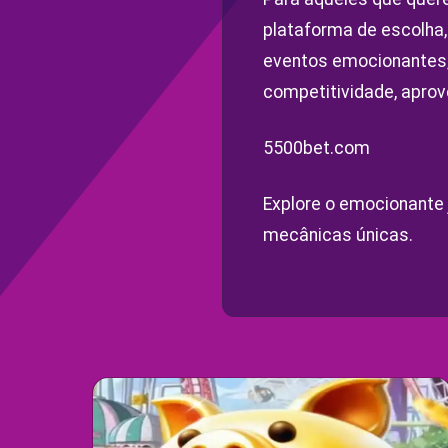
plataforma de escolha
eventos emocionantes, 
competitividade, aprov
5500bet.com
Explore o emocionante 
mecânicas únicas.