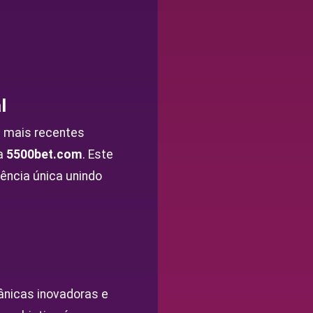
l
 mais recentes
ma
5500bet.com
. Este
ência única unindo
ânicas inovadoras e