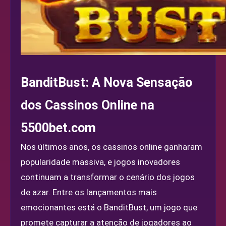
BanditBust: A Nova Sensação
dos Cassinos Online na
5500bet.com
Nos últimos anos, os cassinos online ganharam
popularidade massiva, e jogos inovadores
continuam a transformar o cenário dos jogos
de azar. Entre os lançamentos mais
emocionantes está o BanditBust, um jogo que
promete capturar a atenção de jogadores ao