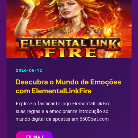
2026-06-12
Descubra o Mundo de Emoções
com ElementalLinkFire
Explore o fascinante jogo ElementalLinkFire,
suas regras e a emocionante introdução ao
mundo digital de apostas em 5500bet.com.
LER MAIS