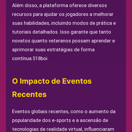
Além disso, a plataforma oferece diversos
recursos para ajudar os jogadores a melhorar
suas habilidades, incluindo modos de prática e
tutoriais detalhados. Isso garante que tanto
novatos quanto veteranos possam aprender e
aprimorar suas estratégias de forma
contínua.
518boi
O Impacto de Eventos
Recentes
Eventos globais recentes, como o aumento da
popularidade dos e-sports e a ascensão de
tecnologias de realidade virtual, influenciaram