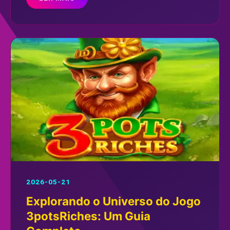
2026-05-21
Explorando o Universo do Jogo
3potsRiches: Um Guia