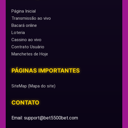
Página Inicial
Transmissão ao vivo
Bacará online
Loteria
Cassino ao vivo
Contrato Usuário
Manchetes de Hoje
PÁGINAS IMPORTANTES
SiteMap (Mapa do site)
CONTATO
Email: support@bet5500bet.com