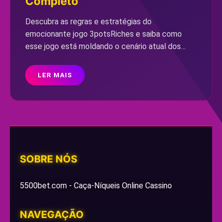
Completo
Descubra as regras e estratégias do
emocionante jogo 3potsRiches e saiba como
esse jogo está moldando o cenário atual dos
cassinos online.
LER MAIS
SOBRE NÓS
5500bet.com - Caça-Níqueis Online Cassino
NAVEGAÇÃO