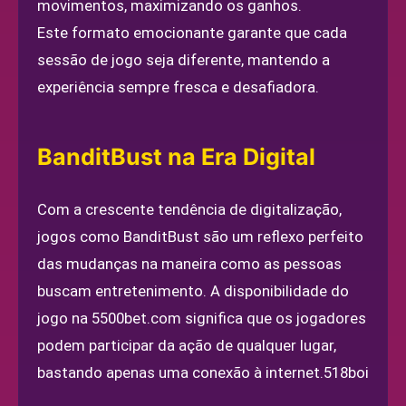
movimentos, maximizando os ganhos.
Este formato emocionante garante que cada
sessão de jogo seja diferente, mantendo a
experiência sempre fresca e desafiadora.
BanditBust na Era Digital
Com a crescente tendência de digitalização,
jogos como BanditBust são um reflexo perfeito
das mudanças na maneira como as pessoas
buscam entretenimento. A disponibilidade do
jogo na 5500bet.com significa que os jogadores
podem participar da ação de qualquer lugar,
bastando apenas uma conexão à internet.
518boi