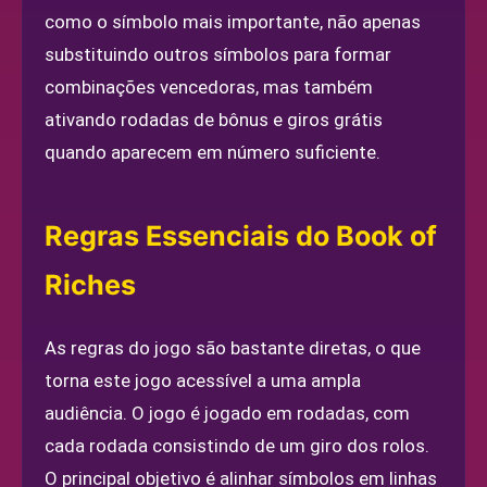
como o símbolo mais importante, não apenas
substituindo outros símbolos para formar
combinações vencedoras, mas também
ativando rodadas de bônus e giros grátis
quando aparecem em número suficiente.
Regras Essenciais do Book of
Riches
As regras do jogo são bastante diretas, o que
torna este jogo acessível a uma ampla
audiência. O jogo é jogado em rodadas, com
cada rodada consistindo de um giro dos rolos.
O principal objetivo é alinhar símbolos em linhas