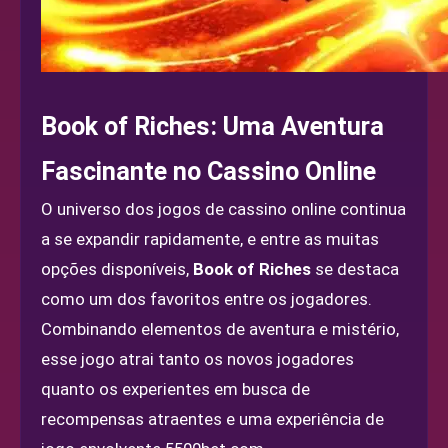
Book of Riches: Uma Aventura
Fascinante no Cassino Online
O universo dos jogos de cassino online continua
a se expandir rapidamente, e entre as muitas
opções disponíveis,
Book of Riches
se destaca
como um dos favoritos entre os jogadores.
Combinando elementos de aventura e mistério,
esse jogo atrai tanto os novos jogadores
quanto os experientes em busca de
recompensas atraentes e uma experiência de