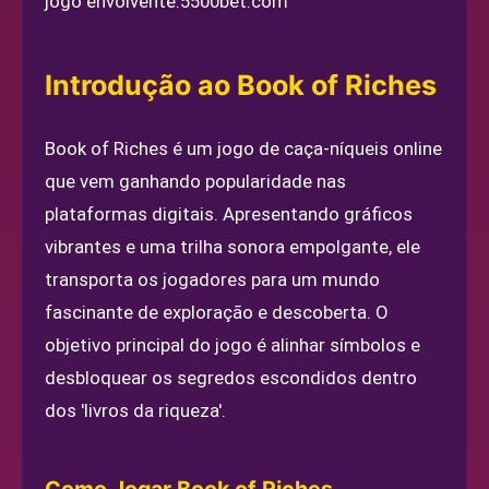
jogo envolvente.
5500bet.com
Introdução ao Book of Riches
Book of Riches é um jogo de caça-níqueis online
que vem ganhando popularidade nas
plataformas digitais. Apresentando gráficos
vibrantes e uma trilha sonora empolgante, ele
transporta os jogadores para um mundo
fascinante de exploração e descoberta. O
objetivo principal do jogo é alinhar símbolos e
desbloquear os segredos escondidos dentro
dos 'livros da riqueza'.