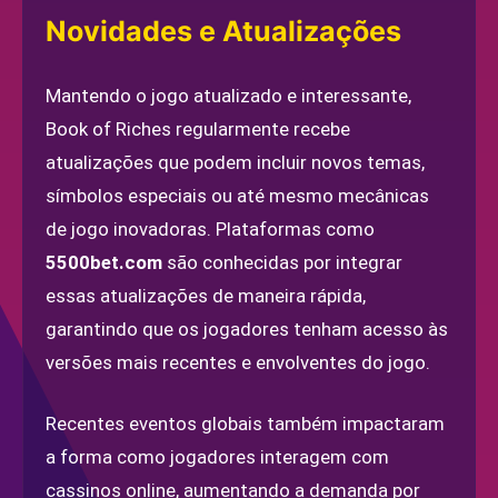
Novidades e Atualizações
Mantendo o jogo atualizado e interessante,
Book of Riches regularmente recebe
atualizações que podem incluir novos temas,
símbolos especiais ou até mesmo mecânicas
de jogo inovadoras. Plataformas como
5500bet.com
são conhecidas por integrar
essas atualizações de maneira rápida,
garantindo que os jogadores tenham acesso às
versões mais recentes e envolventes do jogo.
Recentes eventos globais também impactaram
a forma como jogadores interagem com
cassinos online, aumentando a demanda por