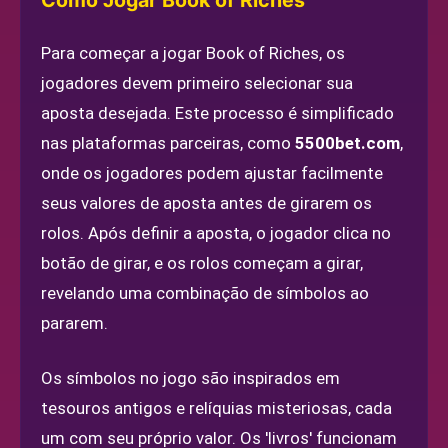
Como Jogar Book of Riches
Para começar a jogar Book of Riches, os
jogadores devem primeiro selecionar sua
aposta desejada. Este processo é simplificado
nas plataformas parceiras, como
5500bet.com
,
onde os jogadores podem ajustar facilmente
seus valores de aposta antes de girarem os
rolos. Após definir a aposta, o jogador clica no
botão de girar, e os rolos começam a girar,
revelando uma combinação de símbolos ao
pararem.
Os símbolos no jogo são inspirados em
tesouros antigos e relíquias misteriosas, cada
um com seu próprio valor. Os 'livros' funcionam