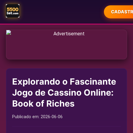
CADASTR
INÍCIO
TRANSMISSÃO AO VIVO
BACARÁ ONLINE
LOTERIA
Explorando o Fascinante
CASSINO AO VIVO
Jogo de Cassino Online:
CONTRATO USUÁRIO
Book of Riches
MANCHETES DE HOJE
Publicado em:
2026-06-06