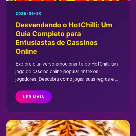
2026-06-29
Desvendando o HotChilli: Um
Guia Completo para
Entusiastas de Cassinos
Online
Explore o universo emocionante do HotChilli, um
jogo de cassino online popular entre os
jogadores. Descubra como jogar, suas regras e o
papel das plataformas como 5500bet.com.
LER MAIS