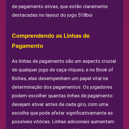
de pagamento ativas, que estão claramente
destacadas no layout do jogo.
518boi
Comprendendo as Linhas de
Pagamento
As linhas de pagamento são um aspecto crucial
de qualquer jogo de caça-níqueis, e no Book of
Riches, elas desempenham um papel vital na
determinação dos pagamentos. Os jogadores
podem escolher quantas linhas de pagamento
desejam ativar antes de cada giro, com uma
escolha que pode afetar significativamente as
possíveis vitórias. Linhas adicionais aumentam