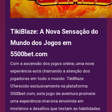
TikiBlaze: A Nova Sensação do
Mundo dos Jogos em
5500bet.com
Com a ascensão dos jogos online, uma nova
experiência está chamando a atenção dos
jogadores em todo o mundo: TikiBlaze.
Oferecido exclusivamente na plataforma
5500bet.com, este jogo de aventura promete
uma experiência imersiva envolvida em
mistérios e desafios que testam as habilidades