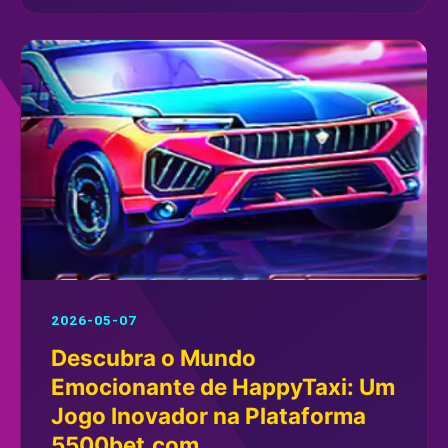
2026-05-07
Descubra o Mundo
Emocionante de HappyTaxi: Um
Jogo Inovador na Plataforma
5500bet.com