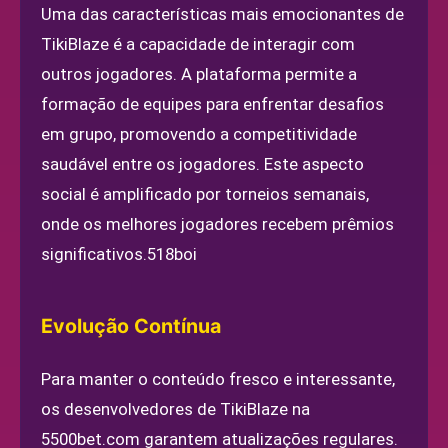
Uma das características mais emocionantes de
TikiBlaze é a capacidade de interagir com
outros jogadores. A plataforma permite a
formação de equipes para enfrentar desafios
em grupo, promovendo a competitividade
saudável entre os jogadores. Este aspecto
social é amplificado por torneios semanais,
onde os melhores jogadores recebem prêmios
significativos.
518boi
Evolução Contínua
Para manter o conteúdo fresco e interessante,
os desenvolvedores de TikiBlaze na
5500bet.com garantem atualizações regulares.