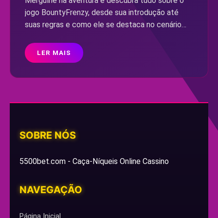
Mergulhe na aventura e descubra tudo sobre o
jogo BountyFrenzy, desde sua introdução até
suas regras e como ele se destaca no cenário
atual.
LER MAIS
SOBRE NÓS
5500bet.com - Caça-Níqueis Online Cassino
NAVEGAÇÃO
Página Inicial