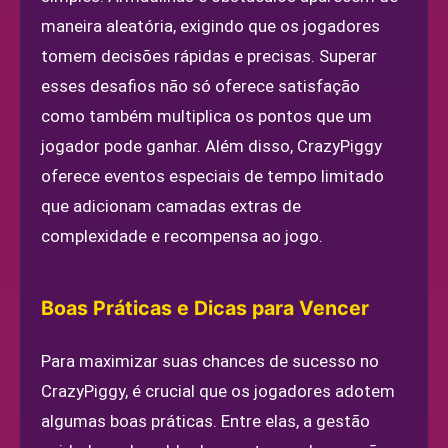
maneira aleatória, exigindo que os jogadores
tomem decisões rápidas e precisas. Superar
esses desafios não só oferece satisfação
como também multiplica os pontos que um
jogador pode ganhar. Além disso, CrazyPiggy
oferece eventos especiais de tempo limitado
que adicionam camadas extras de
complexidade e recompensa ao jogo.
Boas Práticas e Dicas para Vencer
Para maximizar suas chances de sucesso no
CrazyPiggy, é crucial que os jogadores adotem
algumas boas práticas. Entre elas, a gestão