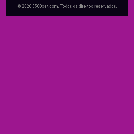
© 2026 5500bet.com. Todos os direitos reservados.