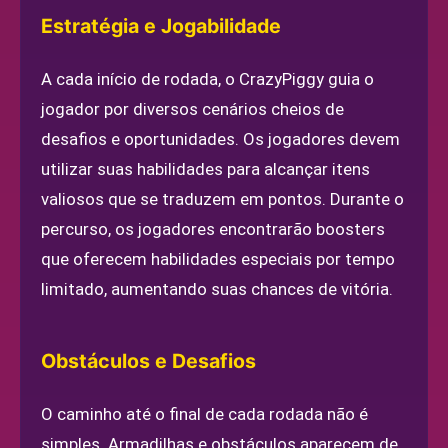
Estratégia e Jogabilidade
A cada início de rodada, o CrazyPiggy guia o
jogador por diversos cenários cheios de
desafios e oportunidades. Os jogadores devem
utilizar suas habilidades para alcançar itens
valiosos que se traduzem em pontos. Durante o
percurso, os jogadores encontrarão boosters
que oferecem habilidades especiais por tempo
limitado, aumentando suas chances de vitória.
Obstáculos e Desafios
O caminho até o final de cada rodada não é
simples. Armadilhas e obstáculos aparecem de