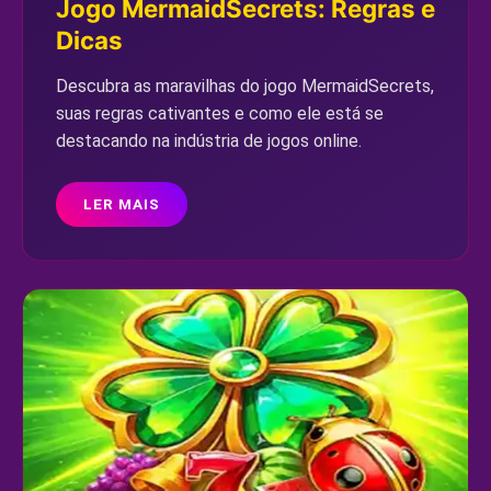
Jogo MermaidSecrets: Regras e
Dicas
Descubra as maravilhas do jogo MermaidSecrets,
suas regras cativantes e como ele está se
destacando na indústria de jogos online.
LER MAIS