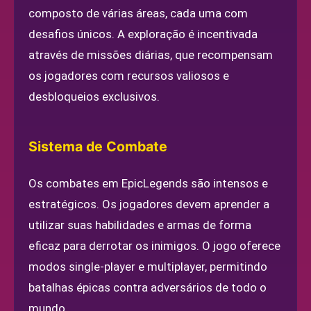
composto de várias áreas, cada uma com
desafios únicos. A exploração é incentivada
através de missões diárias, que recompensam
os jogadores com recursos valiosos e
desbloqueios exclusivos.
Sistema de Combate
Os combates em EpicLegends são intensos e
estratégicos. Os jogadores devem aprender a
utilizar suas habilidades e armas de forma
eficaz para derrotar os inimigos. O jogo oferece
modos single-player e multiplayer, permitindo
batalhas épicas contra adversários de todo o
mundo.