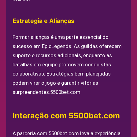
Estrategia e Alianças
Formar alianças é uma parte essencial do
sucesso em EpicLegends. As guildas oferecem
suporte e recursos adicionais, enquanto as
batalhas em equipe promovem conquistas
colaborativas. Estratégias bem planejadas
podem virar o jogo e garantir vitórias
surpreendentes.
5500bet.com
Interação com 5500bet.com
A parceria com 5500bet.com leva a experiência