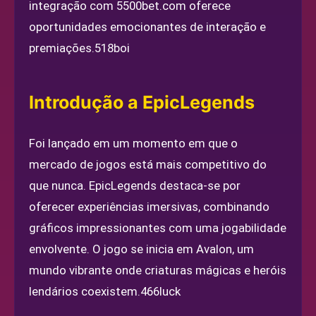
integração com 5500bet.com oferece
oportunidades emocionantes de interação e
premiações.
518boi
Introdução a EpicLegends
Foi lançado em um momento em que o
mercado de jogos está mais competitivo do
que nunca. EpicLegends destaca-se por
oferecer experiências imersivas, combinando
gráficos impressionantes com uma jogabilidade
envolvente. O jogo se inicia em Avalon, um
mundo vibrante onde criaturas mágicas e heróis
lendários coexistem.
466luck