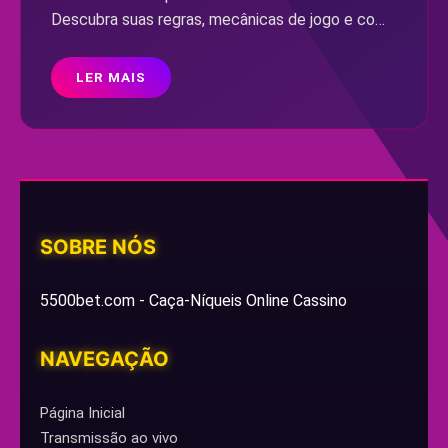
Descubra suas regras, mecânicas de jogo e como
ele se destaca no cenário atual.
LER MAIS
SOBRE NÓS
5500bet.com - Caça-Níqueis Online Cassino
NAVEGAÇÃO
Página Inicial
Transmissão ao vivo