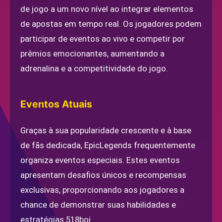
de jogo a um novo nível ao integrar elementos
de apostas em tempo real. Os jogadores podem
participar de eventos ao vivo e competir por
prêmios emocionantes, aumentando a
adrenalina e a competitividade do jogo.
Eventos Atuais
Graças à sua popularidade crescente e à base
de fãs dedicada, EpicLegends frequentemente
organiza eventos especiais. Estes eventos
apresentam desafios únicos e recompensas
exclusivas, proporcionando aos jogadores a
chance de demonstrar suas habilidades e
estratégias.
518boi