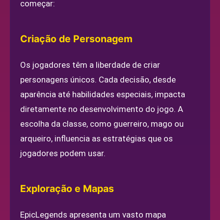
começar:
Criação de Personagem
Os jogadores têm a liberdade de criar
personagens únicos. Cada decisão, desde
aparência até habilidades especiais, impacta
diretamente no desenvolvimento do jogo. A
escolha da classe, como guerreiro, mago ou
arqueiro, influencia as estratégias que os
jogadores podem usar.
Exploração e Mapas
EpicLegends apresenta um vasto mapa