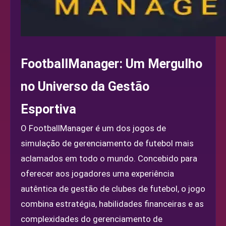
FootballManager: Um Mergulho
no Universo da Gestão
Esportiva
O FootballManager é um dos jogos de
simulação de gerenciamento de futebol mais
aclamados em todo o mundo. Concebido para
oferecer aos jogadores uma experiência
autêntica de gestão de clubes de futebol, o jogo
combina estratégia, habilidades financeiras e as
complexidades do gerenciamento de