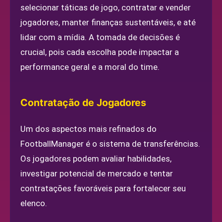
selecionar táticas de jogo, contratar e vender
jogadores, manter finanças sustentáveis, e até
lidar com a mídia. A tomada de decisões é
crucial, pois cada escolha pode impactar a
performance geral e a moral do time.
Contratação de Jogadores
Um dos aspectos mais refinados do
FootballManager é o sistema de transferências.
Os jogadores podem avaliar habilidades,
investigar potencial de mercado e tentar
contratações favoráveis para fortalecer seu
elenco.