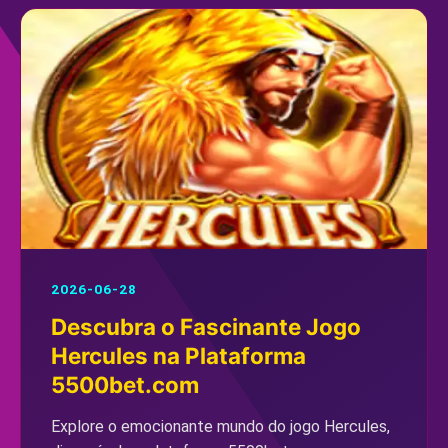
2026-06-28
Descubra o Fascinante Jogo
Hercules na Plataforma
5500bet.com
Explore o emocionante mundo do jogo Hercules,