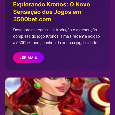
Explorando Kronos: O Novo
Sensação dos Jogos em
5500bet.com
Descubra as regras, a introdução e a descrição
completa do jogo Kronos, a mais recente adição
à 5500bet.com, conhecida por sua jogabilidade
única e temas envolventes.
LER MAIS