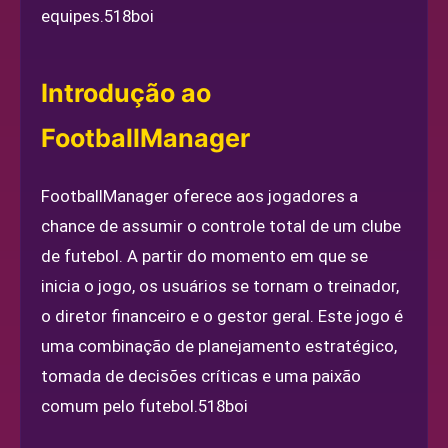
equipes.
518boi
Introdução ao
FootballManager
FootballManager oferece aos jogadores a
chance de assumir o controle total de um clube
de futebol. A partir do momento em que se
inicia o jogo, os usuários se tornam o treinador,
o diretor financeiro e o gestor geral. Este jogo é
uma combinação de planejamento estratégico,
tomada de decisões críticas e uma paixão
comum pelo futebol.
518boi