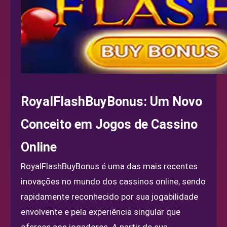
RoyalFlashBuyBonus: Um Novo
Conceito em Jogos de Cassino
Online
RoyalFlashBuyBonus é uma das mais recentes
inovações no mundo dos cassinos online, sendo
rapidamente reconhecido por sua jogabilidade
envolvente e pela experiência singular que