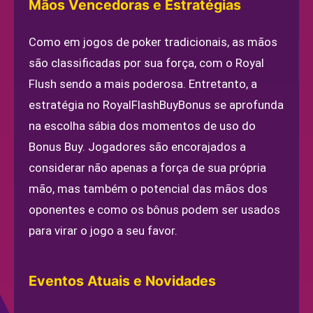
Mãos Vencedoras e Estratégias
Como em jogos de poker tradicionais, as mãos
são classificadas por sua força, com o Royal
Flush sendo a mais poderosa. Entretanto, a
estratégia no RoyalFlashBuyBonus se aprofunda
na escolha sábia dos momentos de uso do
Bonus Buy. Jogadores são encorajados a
considerar não apenas a força de sua própria
mão, mas também o potencial das mãos dos
oponentes e como os bônus podem ser usados
para virar o jogo a seu favor.
Eventos Atuais e Novidades