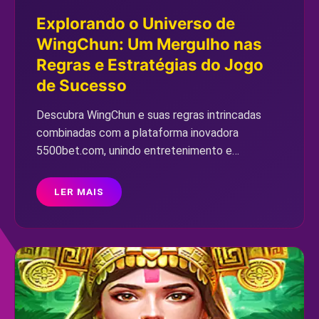
Explorando o Universo de
WingChun: Um Mergulho nas
Regras e Estratégias do Jogo
de Sucesso
Descubra WingChun e suas regras intrincadas
combinadas com a plataforma inovadora
5500bet.com, unindo entretenimento e
estratégia.
LER MAIS