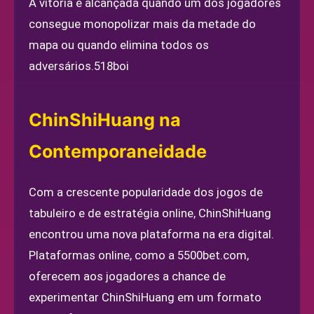
A vitória é alcançada quando um dos jogadores
consegue monopolizar mais da metade do
mapa ou quando elimina todos os
adversários.
518boi
ChinShiHuang na
Contemporaneidade
Com a crescente popularidade dos jogos de
tabuleiro e de estratégia online, ChinShiHuang
encontrou uma nova plataforma na era digital.
Plataformas online, como a 5500bet.com,
oferecem aos jogadores a chance de
experimentar ChinShiHuang em um formato