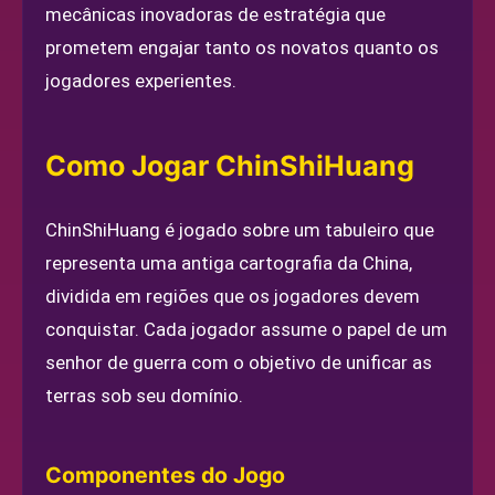
mecânicas inovadoras de estratégia que
prometem engajar tanto os novatos quanto os
jogadores experientes.
Como Jogar ChinShiHuang
ChinShiHuang é jogado sobre um tabuleiro que
representa uma antiga cartografia da China,
dividida em regiões que os jogadores devem
conquistar. Cada jogador assume o papel de um
senhor de guerra com o objetivo de unificar as
terras sob seu domínio.
Componentes do Jogo