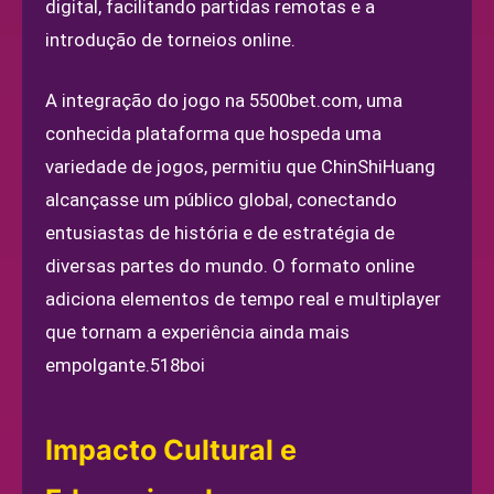
digital, facilitando partidas remotas e a
introdução de torneios online.
A integração do jogo na 5500bet.com, uma
conhecida plataforma que hospeda uma
variedade de jogos, permitiu que ChinShiHuang
alcançasse um público global, conectando
entusiastas de história e de estratégia de
diversas partes do mundo. O formato online
adiciona elementos de tempo real e multiplayer
que tornam a experiência ainda mais
empolgante.
518boi
Impacto Cultural e