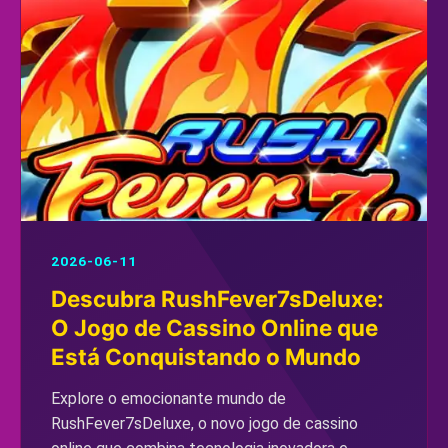
2026-06-11
Descubra RushFever7sDeluxe:
O Jogo de Cassino Online que
Está Conquistando o Mundo
Explore o emocionante mundo de
RushFever7sDeluxe, o novo jogo de cassino