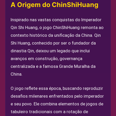
A Origem do ChinShiHuang
Inspirado nas vastas conquistas do Imperador
Qin Shi Huang, o jogo ChinShiHuang remonta ao
contexto histórico da unificação da China. Qin
Shi Huang, conhecido por ser o fundador da
dinastia Qin, deixou um legado que inclui
avanços em construção, governança
centralizada e a famosa Grande Muralha da
China.
O jogo reflete essa época, buscando reproduzir
desafios milenares enfrentados pelo imperador
e seu povo. Ele combina elementos de jogos de
tabuleiro tradicionais com a rotação de