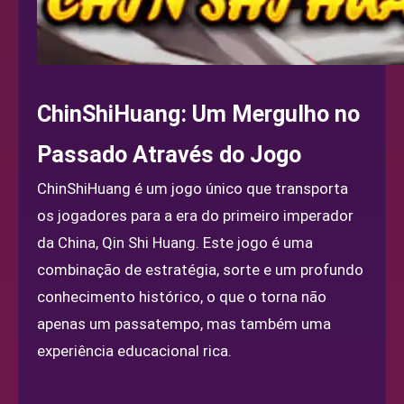
ChinShiHuang: Um Mergulho no
Passado Através do Jogo
ChinShiHuang é um jogo único que transporta
os jogadores para a era do primeiro imperador
da China, Qin Shi Huang. Este jogo é uma
combinação de estratégia, sorte e um profundo
conhecimento histórico, o que o torna não
apenas um passatempo, mas também uma
experiência educacional rica.