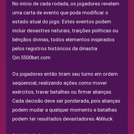
No início de cada rodada, os jogadores revelam
uma carta de evento que pode modificar o
estado atual do jogo. Estes eventos podem
incluir desastres naturais, traições políticas ou
bênçãos divinas, todos elementos inspirados
pelos registros históricos da dinastia
Qin.
5500bet.com
Os jogadores então tiram seu turno em ordem
seqüencial, realizando ações como mover
exércitos, travar batalhas ou firmar alianças.
Cada decisão deve ser ponderada, pois alianças
podem mudar a qualquer momento e batalhas
podem ter resultados devastadores.
466luck