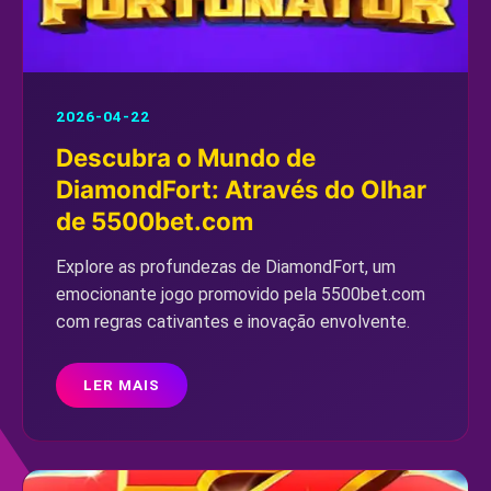
2026-04-22
Descubra o Mundo de
DiamondFort: Através do Olhar
de 5500bet.com
Explore as profundezas de DiamondFort, um
emocionante jogo promovido pela 5500bet.com
com regras cativantes e inovação envolvente.
LER MAIS