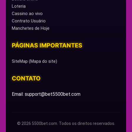
Loteria
Cassino ao vivo
Contrato Usuário
Manchetes de Hoje
PÁGINAS IMPORTANTES
SiteMap (Mapa do site)
CONTATO
Email: support@bet5500bet.com
© 2026 5500bet.com. Todos os direitos reservados.